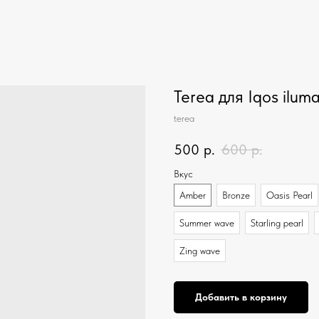
Terea для Iqos ilu
terea
500
р.
600
р.
Вкус
Amber
Bronze
Oasis Pearl
Summer wave
Starling pearl
Zing wave
Добавить в корзину