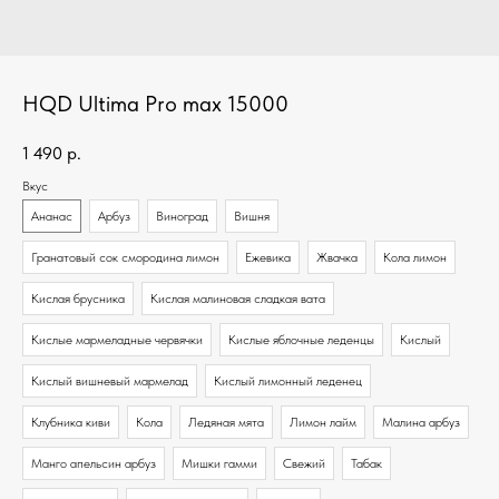
HQD Ultima Pro max 15000
1 490
р.
Вкус
Ананас
Арбуз
Виноград
Вишня
Гранатовый сок смородина лимон
Ежевика
Жвачка
Кола лимон
Кислая брусника
Кислая малиновая сладкая вата
Кислые мармеладные червячки
Кислые яблочные леденцы
Кислый
Кислый вишневый мармелад
Кислый лимонный леденец
Клубника киви
Кола
Ледяная мята
Лимон лайм
Малина арбуз
Манго апельсин арбуз
Мишки гамми
Свежий
Табак